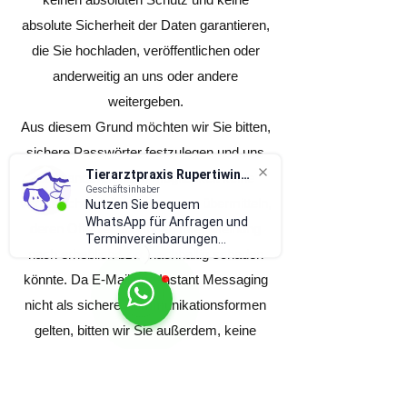
absolute Sicherheit der Daten garantieren,
die Sie hochladen, veröffentlichen oder
anderweitig an uns oder andere
weitergeben.
Aus diesem Grund möchten wir Sie bitten,
sichere Passwörter festzulegen und uns
Tierarztpraxis Rupertiwinkel
oder anderen nach Möglichkeit keine
Geschäftsinhaber
vertraulichen Informationen zu übermitteln,
Nutzen Sie bequem
WhatsApp für Anfragen und
deren Offenlegung Ihnen Ihrer Meinung
Terminvereinbarungen...
nach erheblich bzw. nachhaltig schaden
könnte. Da E-Mail und Instant Messaging
nicht als sichere Kommunikationsformen
gelten, bitten wir Sie außerdem, keine
vertraulichen Informationen über einen
dieser Kommunikationskanäle
weiterzugeben.