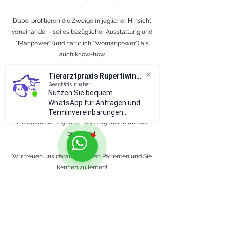
Dabei profitieren die Zweige in jeglicher Hinsicht
voneinander - sei es bezüglicher Ausstattung und
"Manpower" (und natürlich "Womanpower") als
auch know-how.
Tierarztpraxis Rupertiwinkel
Technisch bestens ausgestattet mit digitalem
Geschäftsinhaber
Röntgen, in-House-Labor, OP, Osteosynthese- und
Nutzen Sie bequem
Endoskopieeinheit sowie hochmodernem
WhatsApp für Anfragen und
Ultraschall stellen wir uns den
Terminvereinbarungen...
Herausforderungen, die Ihr Sorgenkind für uns
bereit hält!
Wir freuen uns darauf, unseren Patienten und Sie
kennen zu lernen!