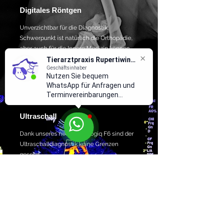
Digitales Röntgen
Unverzichtbar für die Diagnostik.
Schwerpunkt ist natürlich die Orthopädie,
aber auch für die Innere Medizin können
wichtige Information gewonnen werden.
Tierarztpraxis Rupertiwinkel
Geschäftsinhaber
Nutzen Sie bequem
WhatsApp für Anfragen und
Terminvereinbarungen...
Ultraschall
Dank unseres neuen GE Logiq F6 sind der
Ultraschalldiagnostik keine Grenzen
gesetzt.
Je nach Fragestellung können wir uns mit
normaler Ultraschalldiagnostik, Farb- und
Pulsdoppler oder dem Herzmodul mit
simultanem EKG auf die Suche nach der
Krankheitsursache machen...