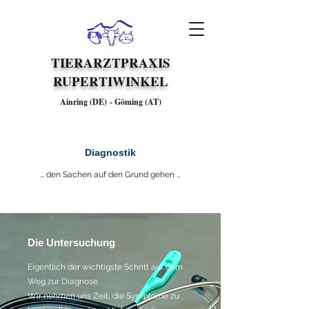
TIERARZTPRAXIS
RUPERTIWINKEL
Ainring (DE)
-
Göming (AT)
Diagnostik
... den Sachen auf den Grund gehen ...
Die Untersuchung
Eigentlich der wichtigste Schritt auf dem
Weg zur Diagnose.
Wir nehmen uns Zeit, die Symptome zu