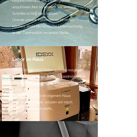
besprechen und uns Hintergründe
anzuhören. Nur so können wir weitere
Schritte richtig abschätzen.
Und da unsere Patienten nicht reden
können, steht die klinische Untersuchung
in der Tiermedizin an erster Stelle...
Labor im Haus
Um in dringenden Fällen schnell reagieren
zu können, ist es oft wichtig, baldmöglichst
einen Überblick über die Laborwerte Ihres
Tieres zu haben.
Da wir das Labor im eigenen Haus
anfertigen können, wissen wir nach
wenigen Minuten mehr...